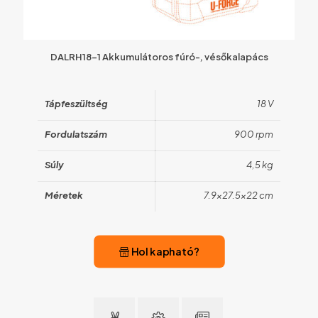
DALRH18-1 Akkumulátoros fúró-, vésőkalapács
Tápfeszültség
18 V
Fordulatszám
900 rpm
Súly
4,5 kg
Méretek
7.9×27.5×22 cm
Hol kapható?