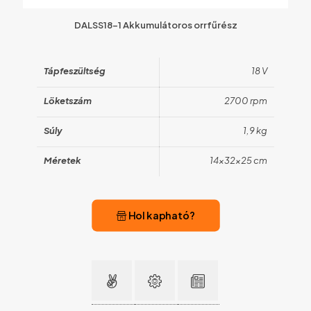
DALSS18-1 Akkumulátoros orrfűrész
Tápfeszültség
18 V
Löketszám
2700 rpm
Súly
1,9 kg
Méretek
14x32x25 cm
Hol kapható?