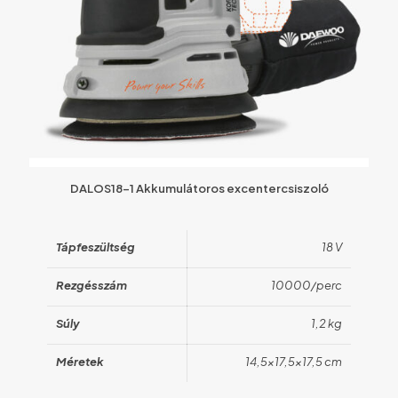
DALOS18-1 Akkumulátoros excentercsiszoló
Tápfeszültség
18 V
Rezgésszám
10000/perc
Súly
1,2 kg
Méretek
14,5×17,5×17,5 cm