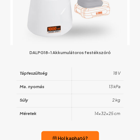
DALPG18-1 Akkumulátoros festékszóró
Tápfeszültség
18 V
Ma. nyomás
13 kPa
Súly
2 kg
Méretek
14x32x25 cm
Hol kapható?