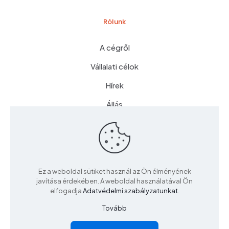
Rólunk
A cégről
Vállalati célok
Hírek
Állás
Csatlakozz hozzánk
Ez a weboldal sütiket használ az Ön élményének
javítása érdekében. A weboldal használatával Ön
elfogadja
Adatvédelmi szabályzatunkat
.
Copyright © 2025 - Minden jog fenntartva! | Készítette:
Tovább
LCSdesign