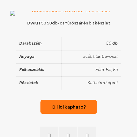
DWKIT50 50db-os fúrószár és bit készlet
Darabszám
50 db
Anyaga
acél, titán bevonat
Felhasználás
Fém, Fal, Fa
Részletek
Kattints a képre!
Hol kapható?