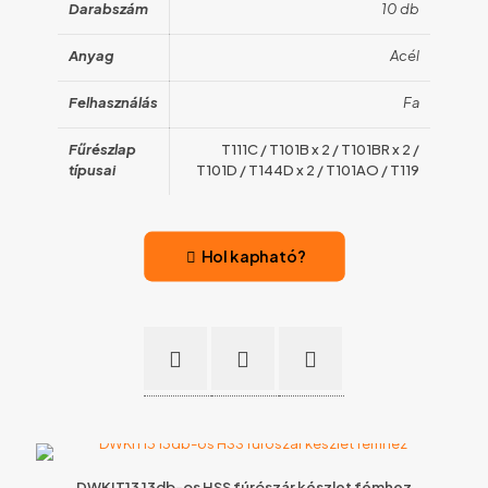
Darabszám
10 db
Anyag
Acél
Felhasználás
Fa
Fűrészlap
T111C / T101B x 2 / T101BR x 2 /
típusai
T101D / T144D x 2 / T101AO / T119
Hol kapható?
DWKIT13 13db-os HSS fúrószár készlet fémhez