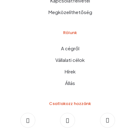
Kapcsolatfelvétel
Megközelíthetőség
Rólunk
A cégről
Vállalati célok
Hírek
Állás
Csatlakozz hozzánk