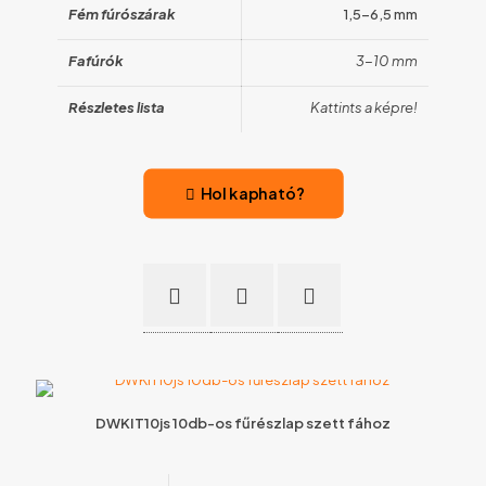
Fém fúrószárak
1,5-6,5 mm
Fafúrók
3-10 mm
Részletes lista
Kattints a képre!
Hol kapható?
DWKIT10js 10db-os fűrészlap szett fához