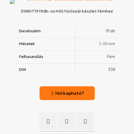
DWKIT19 19db-os HSS fúrószár készlet fémhez
Darabszám
19 db
Méretek
1-10 mm
Felhasználás
Fém
DIN
338
Hol kapható?