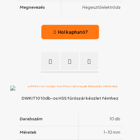
Megnevezés
Hegesztőelektróda
Hol kapható?
DWKIT10 10db-os HSS fúrószár készlet fémhez
Darabszám
10 db
Méretek
1-10 mm