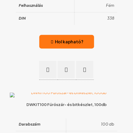
Felhasználás
Fém
DIN
338
Hol kapható?
DWKIT100 Fúrószár- és bitkészlet, 100db
Darabszám
100 db