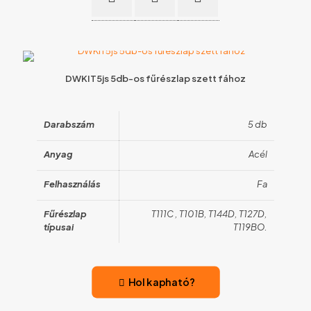
DWKIT5js 5db-os fűrészlap szett fához
Darabszám
5 db
Anyag
Acél
Felhasználás
Fa
Fűrészlap
T111C , T101B, T144D, T127D,
típusai
T119BO.
Hol kapható?