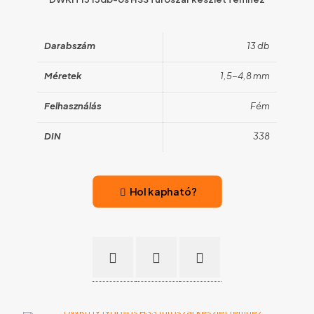
Darabszám
13 db
Méretek
1,5-4,8 mm
Felhasználás
Fém
DIN
338
Hol kapható?