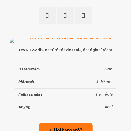
DWKIT8 8db-os fúrókészlet fal-, és téglafúrásra
Darabszám
8 db
Méretek
3-10 mm
Felhasználás
Fal, tégla
Anyag
Acél
Hol kapható?