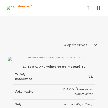
DABS16K Akkumulátoros permetező 16L
Tartály
16 L
kapacitása
8AH,12V Ólom-savas
Akkumulátor
akkumulátor
Súly
5kg (üres állapotban)