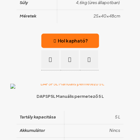
Súly
4,6kg (üres állapotban)
Méretek
25x40x48cm
Hol kapható?
DAPSP5L Manuális permetező 5 L
Tartály kapacitása
5 L
Akkumulátor
Nincs