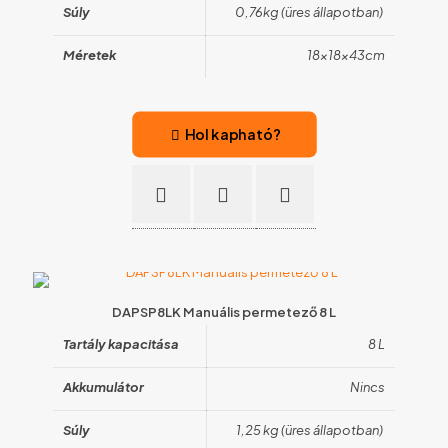
Súly
0,76kg (üres állapotban)
Méretek
18x18x43cm
Hol kapható?
DAPSP8LK Manuális permetező 8 L
Tartály kapacitása
8 L
Akkumulátor
Nincs
Súly
1,25 kg (üres állapotban)