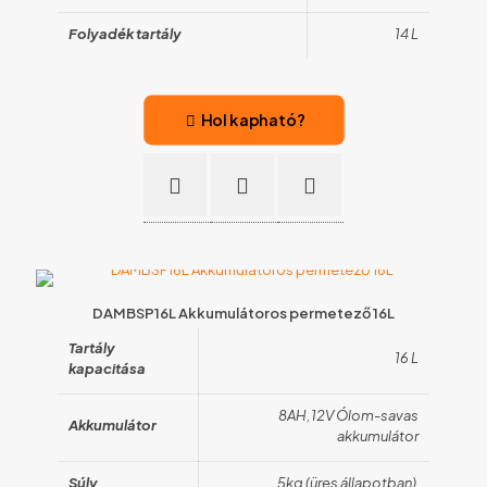
Folyadék tartály
14 L
Hol kapható?
DAMBSP16L Akkumulátoros permetező 16L
Tartály
16 L
kapacitása
8AH,12V Ólom-savas
Akkumulátor
akkumulátor
Súly
5kg (üres állapotban)