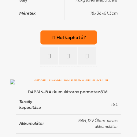
Súly
1,8kg (üres állapotban)
Méretek
18x36x51,3cm
Hol kapható?
DAPS16-B Akkumulátoros permetező 16L
Tartály
16 L
kapacitása
8AH,12V Ólom-savas
Akkumulátor
akkumulátor