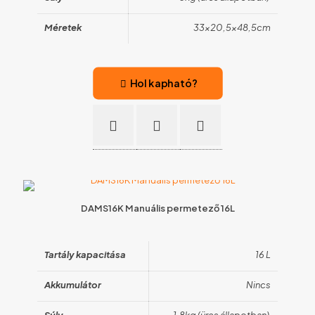
Méretek
33×20,5×48,5cm
Hol kapható?
DAMS16K Manuális permetező 16L
Tartály kapacitása
16 L
Akkumulátor
Nincs