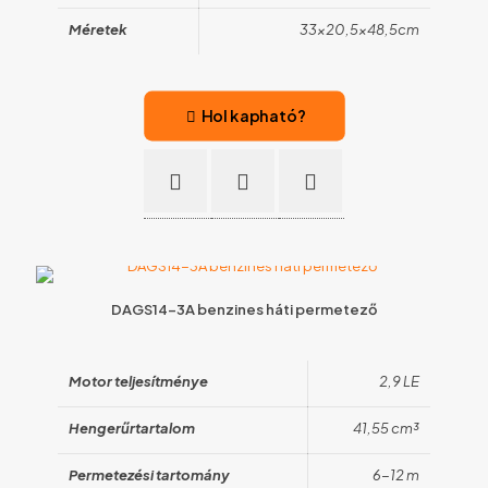
Méretek
33×20,5×48,5cm
Hol kapható?
DAGS14-3A benzines háti permetező
Motor teljesítménye
2,9 LE
Hengerűrtartalom
41,55 cm³
Permetezési tartomány
6-12 m