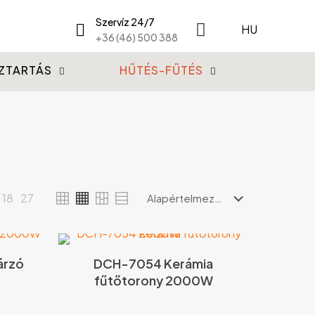
Szervíz 24/7
HU
+36 (46) 500 388
ZTARTÁS
HŰTÉS-FŰTÉS
18
27
árzó
DCH-7054 Kerámia
fűtőtorony 2000W