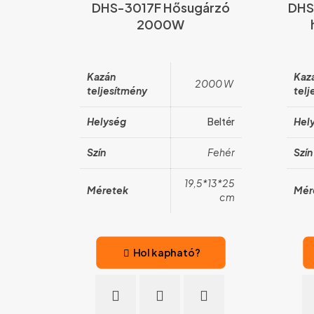
DHS-3017F Hősugárzó
DHS
2000W
Kazán
Kaz
2000 W
teljesítmény
telj
Helység
Beltér
Hel
Szín
Fehér
Szín
19,5*13*25
Méretek
Mér
cm
Hol kapható?