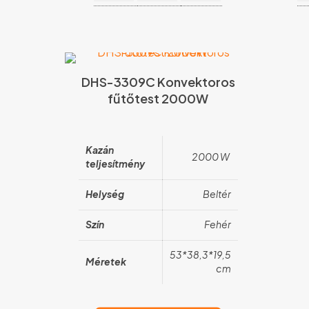
DHS-3309C Konvektoros
fűtőtest 2000W
Kazán
2000 W
teljesítmény
Helység
Beltér
Szín
Fehér
53*38,3*19,5
Méretek
cm