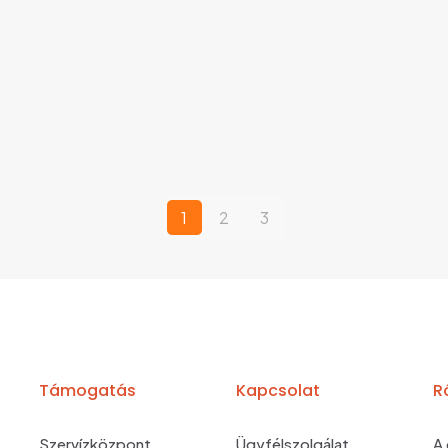
1
2
3
Támogatás
Kapcsolat
R
Szervízközpont
Ügyfélszolgálat
A 