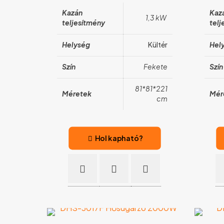
Kazán
Kaz
1,3 kW
teljesítmény
telj
Helység
Kültér
Hel
Szín
Fekete
Szín
81*81*221
Méretek
Mér
cm
Hol kapható?