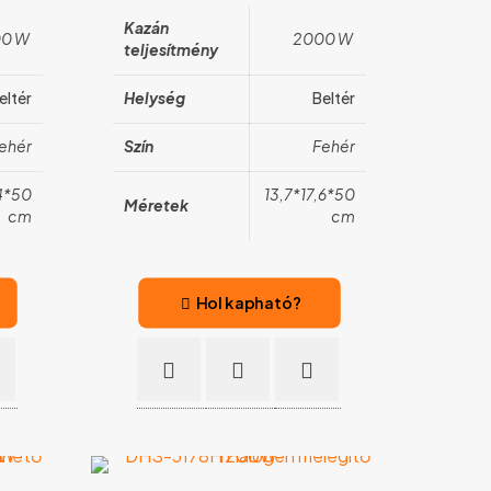
Kazán
0 W
2000 W
teljesítmény
eltér
Helység
Beltér
ehér
Szín
Fehér
4*50
13,7*17,6*50
Méretek
cm
cm
Hol kapható?