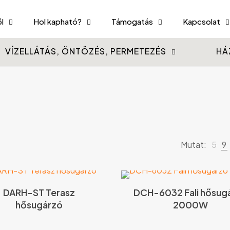
l
Hol kapható?
Támogatás
Kapcsolat
VÍZELLÁTÁS, ÖNTÖZÉS, PERMETEZÉS
HÁ
Mutat:
5
9
DARH-ST Terasz
DCH-6032 Fali hősug
hősugárzó
2000W