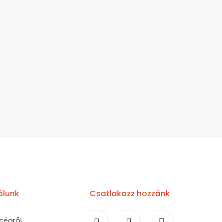
ólunk
Csatlakozz hozzánk
cégről