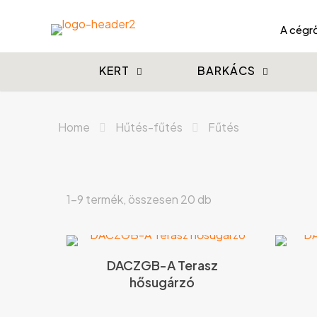
A cégrő
KERT
BARKÁCS
Home
Hűtés-fűtés
Fűtés
1–9 termék, összesen 20 db
DACZGB-A Terasz
hősugárzó