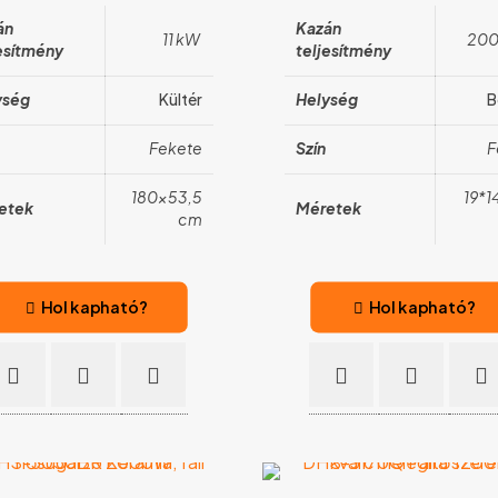
án
Kazán
11 kW
200
esítmény
teljesítmény
ység
Kültér
Helység
B
Fekete
Szín
F
180×53,5
19*1
etek
Méretek
cm
Hol kapható?
Hol kapható?