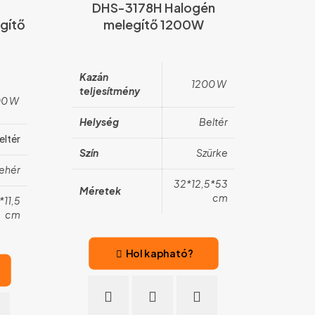
DHS-3178H Halogén
gítő
melegítő 1200W
Kazán
1200 W
teljesítmény
00 W
Helység
Beltér
eltér
Szín
Szürke
ehér
32*12,5*53
Méretek
cm
*11,5
cm
Hol kapható?