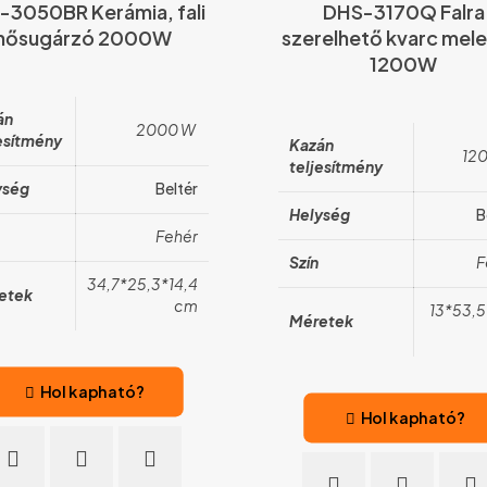
-3050BR Kerámia, fali
DHS-3170Q Falra
hősugárzó 2000W
szerelhető kvarc mele
1200W
án
2000 W
esítmény
Kazán
12
teljesítmény
ység
Beltér
Helység
B
Fehér
Szín
F
34,7*25,3*14,4
etek
cm
13*53,5
Méretek
Hol kapható?
Hol kapható?