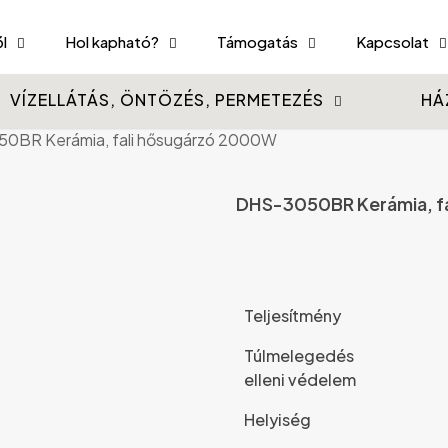
l
Hol kapható?
Támogatás
Kapcsolat
VÍZELLÁTÁS, ÖNTÖZÉS, PERMETEZÉS
HÁ
0BR Kerámia, fali hősugárzó 2000W
DHS-3050BR Kerámia, f
Teljesítmény
Túlmelegedés
elleni védelem
Helyiség