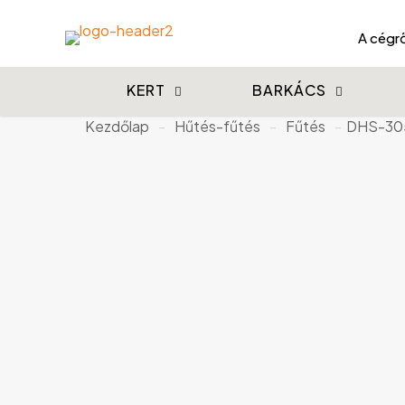
A cégrő
KERT
BARKÁCS
Kezdőlap
-
Hűtés-fűtés
-
Fűtés
-
DHS-305