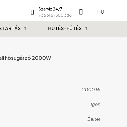
Szervíz 24/7
HU
+36 (46) 500 388
ZTARTÁS
HŰTÉS-FŰTÉS
ali hősugárzó 2000W
2000 W
Igen
Beltér