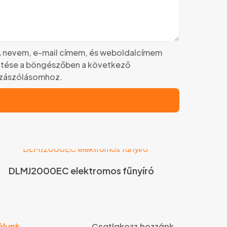
 nevem, e-mail címem, és weboldalcímem
tése a böngészőben a következő
zászólásomhoz.
DLMJ2000EC elektromos fűnyíró
ólunk
Csatlakozz hozzánk