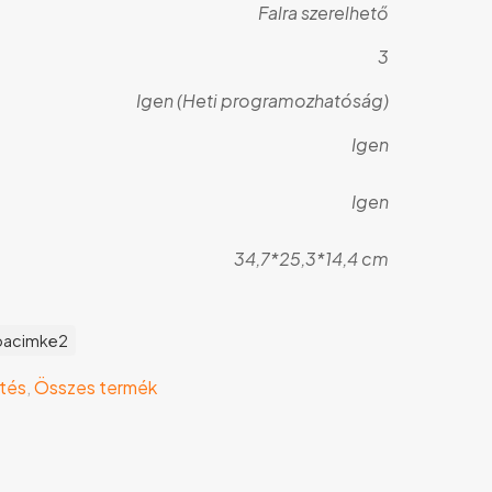
Falra szerelhető
3
Igen (Heti programozhatóság)
Igen
Igen
34,7*25,3*14,4 cm
bacimke2
tés
,
Összes termék