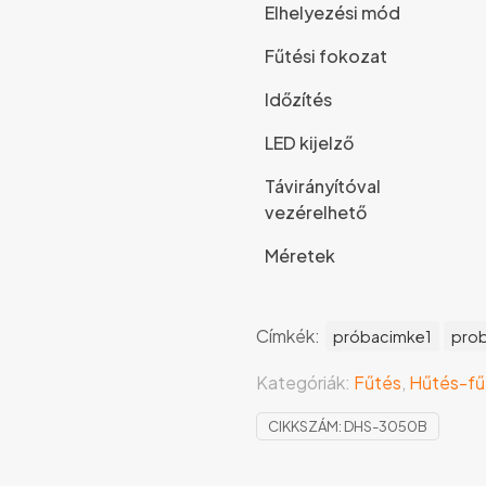
Elhelyezési mód
Fűtési fokozat
Időzítés
LED kijelző
Távirányítóval
vezérelhető
Méretek
Címkék:
próbacimke1
pro
Kategóriák:
Fűtés
,
Hűtés-fű
CIKKSZÁM:
DHS-3050B