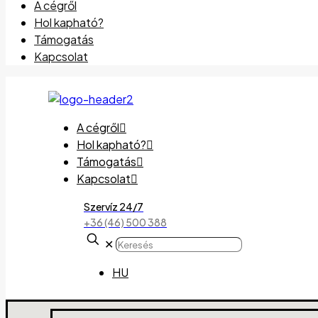
A cégről
Hol kapható?
Támogatás
Kapcsolat
A cégről
Hol kapható?
Támogatás
Kapcsolat
Szervíz 24/7
+36 (46) 500 388
✕
HU