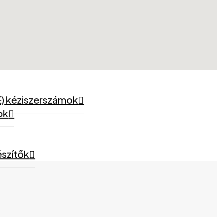
) kéziszerszámok
ok
észítők