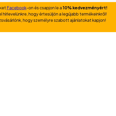
nket
Facebook
-on és csapjon le a
10% kedvezményért!
l hírlevelünkre, hogy értesüljön a legújabb termékeinkről!
zsvásárlónk, hogy személyre szabott ajánlatokat kapjon!