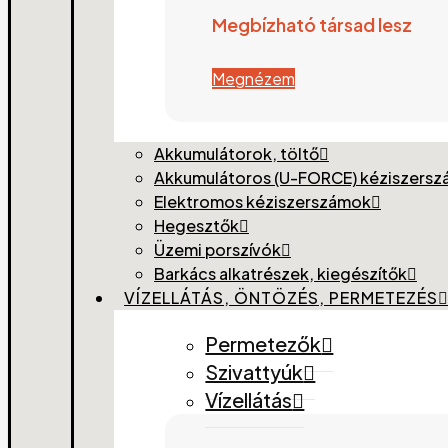
Megbízható társad lesz
Megnézem
Akkumulátorok, töltő
Akkumulátoros (U-FORCE) kéziszers
Elektromos kéziszerszámok
Hegesztők
Üzemi porszívók
Barkács alkatrészek, kiegészítők
VÍZELLÁTÁS, ÖNTÖZÉS, PERMETEZÉS
Permetezők
Szivattyúk
Vízellátás