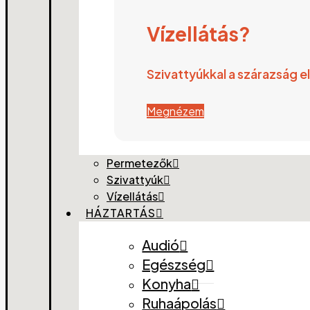
Vízellátás?
Szivattyúkkal a szárazság el
Megnézem
Permetezők
Szivattyúk
Vízellátás
HÁZTARTÁS
Audió
Egészség
Konyha
Ruhaápolás