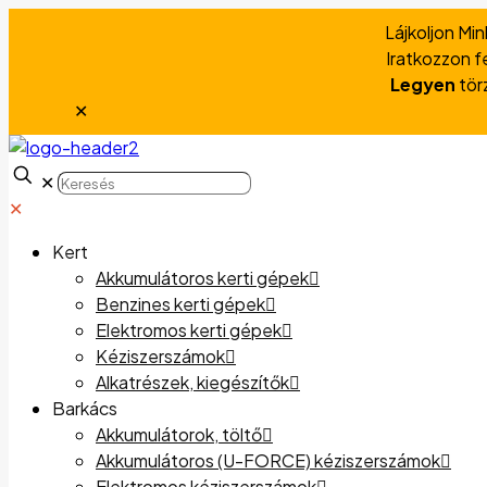
Lájkoljon Mi
Iratkozzon fe
Legyen
tör
✕
✕
✕
Kert
Akkumulátoros kerti gépek
Benzines kerti gépek
Elektromos kerti gépek
Kéziszerszámok
Alkatrészek, kiegészítők
Barkács
Akkumulátorok, töltő
Akkumulátoros (U-FORCE) kéziszerszámok
Elektromos kéziszerszámok