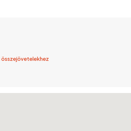
?
ti összejövetelekhez