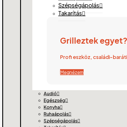
Szépségápolás
Takarítás
Grilleztek egyet
Profi eszköz, családi-bará
Megnézem
Audió
Egészség
Konyha
Ruhaápolás
Szépségápolás