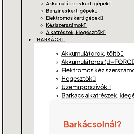
Akkumulátoros kerti gépek
Benzines kerti gépek
Elektromos kerti gépek
Kéziszerszámok
Alkatrészek, kiegészítők
BARKÁCS
Akkumulátorok, töltő
Akkumulátoros (U-FORCE
Elektromos kéziszerszám
Hegesztők
Üzemi porszívók
Barkács alkatrészek, kieg
Barkácsolnál?