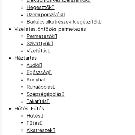
Hegesztők
Üzemi porszívók
Barkács alkatrészek, kiegészítők
Vízellátás, öntözés, permetezés
Permetezők
Szivattyúk
Vízellátás
Háztartás
Audió
Egészség
Konyha
Ruhaápolás
Szépségápolás
Takarítás
Hűtés-Fűtés
Hűtés
Fűtés
Alkatrészek