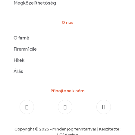
Megközelíthetőség
O nas
O firmě
Firemní cíle
Hírek
Állás
Připojte se k nám
Copyright © 2025 - Minden jog fenntartva! | Készítette:
LCSdesign