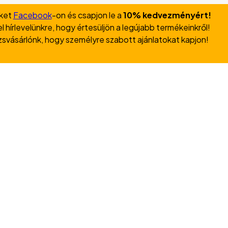
nket
Facebook
-on és csapjon le a
10% kedvezményért!
l hírlevelünkre, hogy értesüljön a legújabb termékeinkről!
zsvásárlónk, hogy személyre szabott ajánlatokat kapjon!