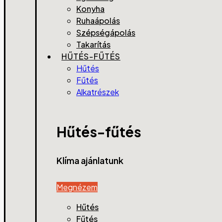
Konyha
Ruhaápolás
Szépségápolás
Takarítás
HŰTÉS-FŰTÉS
Hűtés
Fűtés
Alkatrészek
Hűtés-fűtés
Klíma ajánlatunk
Megnézem
Hűtés
Fűtés