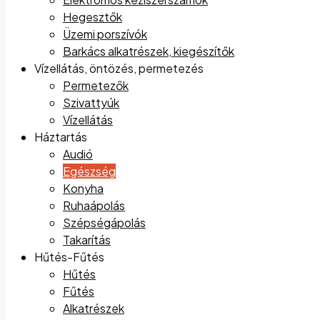
Hegesztők
Üzemi porszívók
Barkács alkatrészek, kiegészítők
Vízellátás, öntözés, permetezés
Permetezők
Szivattyúk
Vízellátás
Háztartás
Audió
Egészség
Konyha
Ruhaápolás
Szépségápolás
Takarítás
Hűtés-Fűtés
Hűtés
Fűtés
Alkatrészek