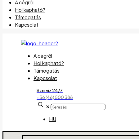
A cégről
Hol kapható?
Támogatás
Kapcsolat
A cégről
Hol kapható?
Támogatás
Kapcsolat
Szervíz 24/7
+36 (46) 500 388
✕
HU