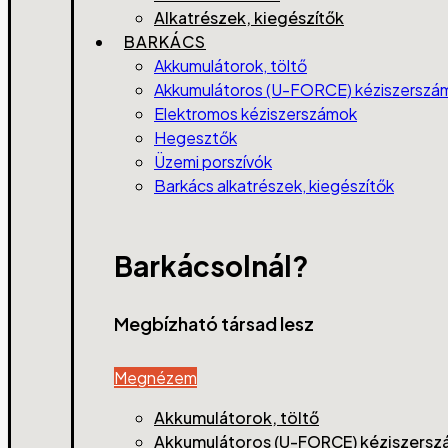
Alkatrészek, kiegészítők
BARKÁCS
Akkumulátorok, töltő
Akkumulátoros (U-FORCE) kéziszerszá
Elektromos kéziszerszámok
Hegesztők
Üzemi porszívók
Barkács alkatrészek, kiegészítők
Barkácsolnál?
Megbízható társad lesz
Megnézem
Akkumulátorok, töltő
Akkumulátoros (U-FORCE) kéziszers