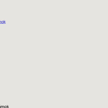
mok
zámok