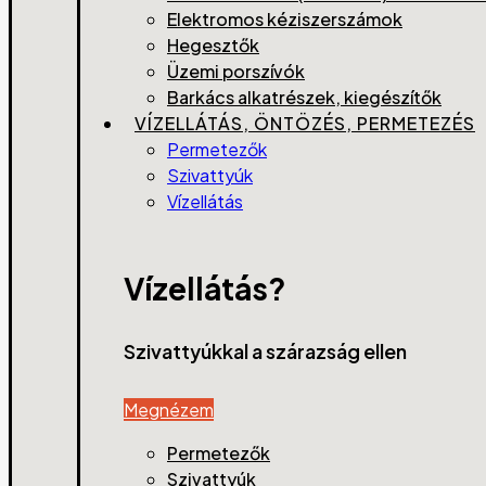
Elektromos kéziszerszámok
Hegesztők
Üzemi porszívók
Barkács alkatrészek, kiegészítők
VÍZELLÁTÁS, ÖNTÖZÉS, PERMETEZÉS
Permetezők
Szivattyúk
Vízellátás
Vízellátás?
Szivattyúkkal a szárazság ellen
Megnézem
Permetezők
Szivattyúk