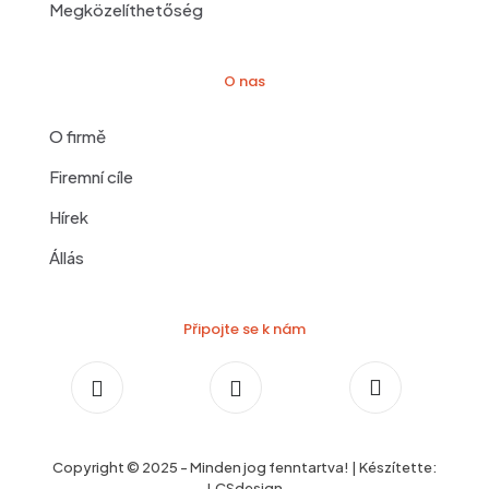
Megközelíthetőség
O nas
O firmě
Firemní cíle
Hírek
Állás
Připojte se k nám
Copyright © 2025 - Minden jog fenntartva! | Készítette:
LCSdesign