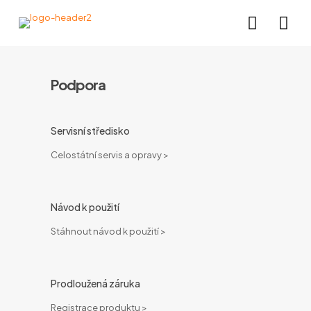
Podpora
Servisní středisko
Celostátní servis a opravy >
Návod k použití
Stáhnout návod k použití >
Prodloužená záruka
Registrace produktu >