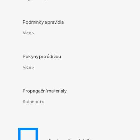
Podmínky a pravidla
Více >
Pokyny pro údržbu
Více >
Propagační materiály
Stáhnout >