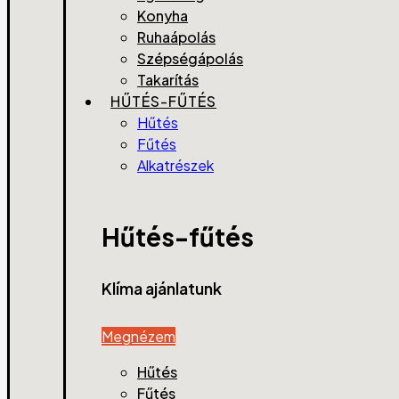
Konyha
Ruhaápolás
Szépségápolás
Takarítás
HŰTÉS-FŰTÉS
Hűtés
Fűtés
Alkatrészek
Hűtés-fűtés
Klíma ajánlatunk
Megnézem
Hűtés
Fűtés