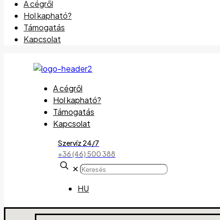
A cégről
Hol kapható?
Támogatás
Kapcsolat
A cégről
Hol kapható?
Támogatás
Kapcsolat
Szervíz 24/7
+36 (46) 500 388
✕
HU