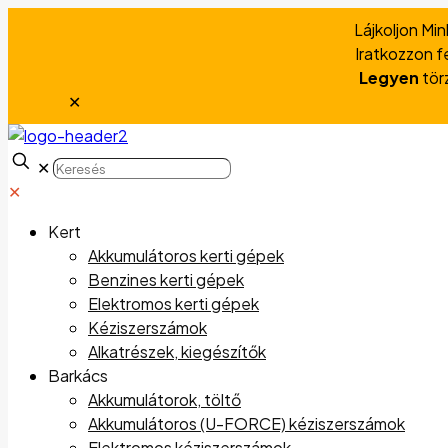
Lájkoljon Mi
Iratkozzon fe
Legyen
tör
✕
✕
✕
Kert
Akkumulátoros kerti gépek
Benzines kerti gépek
Elektromos kerti gépek
Kéziszerszámok
Alkatrészek, kiegészítők
Barkács
Akkumulátorok, töltő
Akkumulátoros (U-FORCE) kéziszerszámok
Elektromos kéziszerszámok