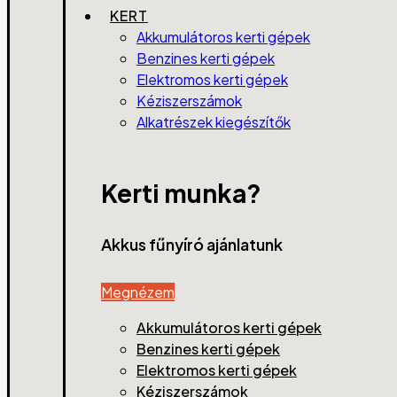
KERT
Akkumulátoros kerti gépek
Benzines kerti gépek
Elektromos kerti gépek
Kéziszerszámok
Alkatrészek kiegészítők
Kerti munka?
Akkus fűnyíró ajánlatunk
Megnézem
Akkumulátoros kerti gépek
Benzines kerti gépek
Elektromos kerti gépek
Kéziszerszámok