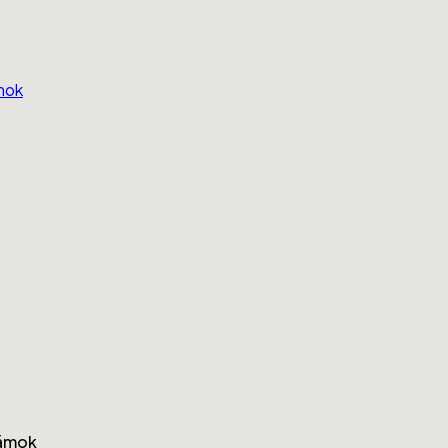
mok
zámok