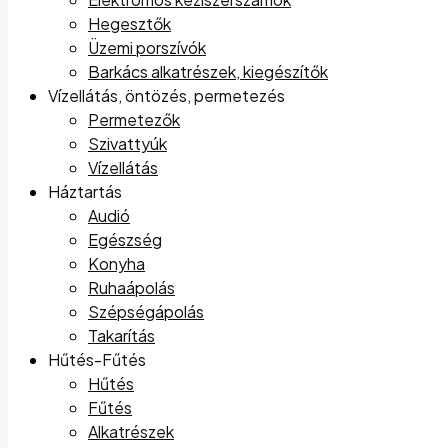
Hegesztők
Üzemi porszívók
Barkács alkatrészek, kiegészítők
Vízellátás, öntözés, permetezés
Permetezők
Szivattyúk
Vízellátás
Háztartás
Audió
Egészség
Konyha
Ruhaápolás
Szépségápolás
Takarítás
Hűtés-Fűtés
Hűtés
Fűtés
Alkatrészek