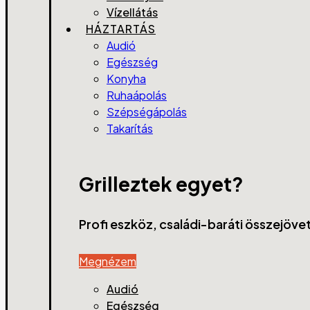
Vízellátás
HÁZTARTÁS
Audió
Egészség
Konyha
Ruhaápolás
Szépségápolás
Takarítás
Grilleztek egyet?
Profi eszköz, családi-baráti összejöve
Megnézem
Audió
Egészség