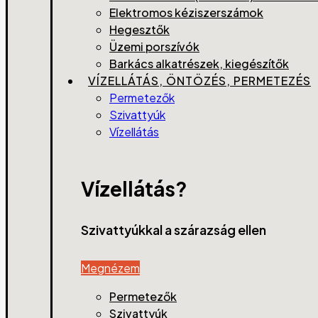
Elektromos kéziszerszámok
Hegesztők
Üzemi porszívók
Barkács alkatrészek, kiegészítők
VÍZELLÁTÁS, ÖNTÖZÉS, PERMETEZÉS
Permetezők
Szivattyúk
Vízellátás
Vízellátás?
Szivattyúkkal a szárazság ellen
Megnézem
Permetezők
Szivattyúk