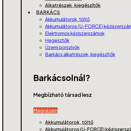
Alkatrészek, kiegészítők
BARKÁCS
Akkumulátorok, töltő
Akkumulátoros (U-FORCE) kéziszerszá
Elektromos kéziszerszámok
Hegesztők
Üzemi porszívók
Barkács alkatrészek, kiegészítők
Barkácsolnál?
Megbízható társad lesz
Megnézem
Akkumulátorok, töltő
Akkumulátoros (U-FORCE) kéziszers