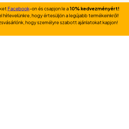
nket
Facebook
-on és csapjon le a
10% kedvezményért!
l hírlevelünkre, hogy értesüljön a legújabb termékeinkről!
zsvásárlónk, hogy személyre szabott ajánlatokat kapjon!