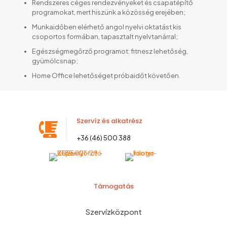
Rendszeres céges rendezvényeket és csapatépítő
programokat, mert hiszünk a közösség erejében;
Munkaidőben elérhető angol nyelvi oktatást kis
csoportos formában, tapasztalt nyelvtanárral;
Egészségmegőrző programot: fitnesz lehetőség,
gyümölcsnap;
Home Office lehetőséget próbaidőt követően.
Szervíz és alkatrész
+36 (46) 500 388
Támogatás
Szervízközpont