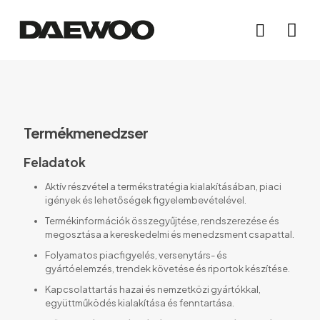
Termékmenedzser
Feladatok
Aktív részvétel a termékstratégia kialakításában, piaci
igények és lehetőségek figyelembevételével.
Termékinformációk összegyűjtése, rendszerezése és
megosztása a kereskedelmi és menedzsment csapattal.
Folyamatos piacfigyelés, versenytárs- és
gyártóelemzés, trendek követése és riportok készítése.
Kapcsolattartás hazai és nemzetközi gyártókkal,
együttműködés kialakítása és fenntartása.