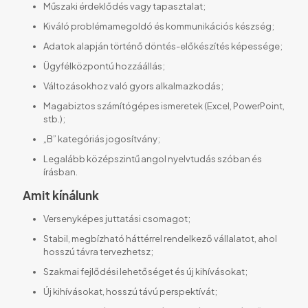
Műszaki érdeklődés vagy tapasztalat;
Kiváló problémamegoldó és kommunikációs készség;
Adatok alapján történő döntés-előkészítés képessége;
Ügyfélközpontú hozzáállás;
Változásokhoz való gyors alkalmazkodás;
Magabiztos számítógépes ismeretek (Excel, PowerPoint,
stb.);
„B” kategóriás jogosítvány;
Legalább középszintű angol nyelvtudás szóban és
írásban.
Amit kínálunk
Versenyképes juttatási csomagot;
Stabil, megbízható háttérrel rendelkező vállalatot, ahol
hosszú távra tervezhetsz;
Szakmai fejlődési lehetőséget és új kihívásokat;
Új kihívásokat, hosszú távú perspektívát;