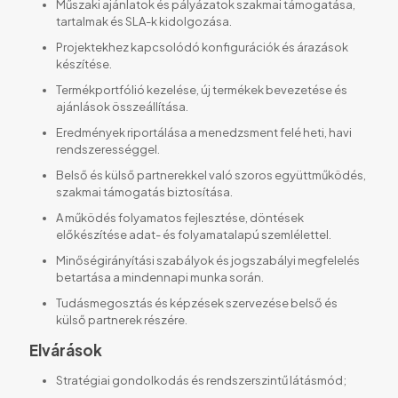
Műszaki ajánlatok és pályázatok szakmai támogatása,
tartalmak és SLA-k kidolgozása.
Projektekhez kapcsolódó konfigurációk és árazások
készítése.
Termékportfólió kezelése, új termékek bevezetése és
ajánlások összeállítása.
Eredmények riportálása a menedzsment felé heti, havi
rendszerességgel.
Belső és külső partnerekkel való szoros együttműködés,
szakmai támogatás biztosítása.
A működés folyamatos fejlesztése, döntések
előkészítése adat- és folyamatalapú szemlélettel.
Minőségirányítási szabályok és jogszabályi megfelelés
betartása a mindennapi munka során.
Tudásmegosztás és képzések szervezése belső és
külső partnerek részére.
Elvárások
Stratégiai gondolkodás és rendszerszintű látásmód;