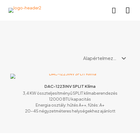
DAC-1223INV SPLIT Klíma
3,4 KW összteljesítményű SPLIT klímaberendezés
12000 BTU kapacitás
Energia osztály: hűtés A++, fűtés: A+
20-45 négyzetméteres helységekhez ajánlott