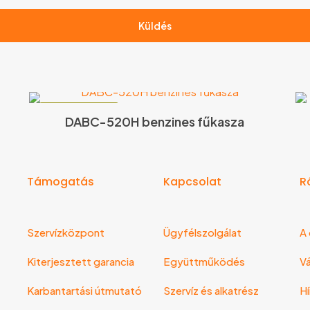
KIFUTÓ TERMÉK!
DABC-520H benzines fűkasza
Támogatás
Kapcsolat
R
Szervízközpont
Ügyfélszolgálat
A 
Kiterjesztett garancia
Együttműködés
Vá
Karbantartási útmutató
Szervíz és alkatrész
Hí