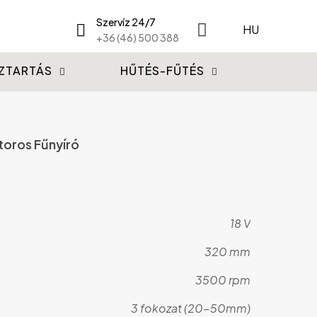
Szervíz 24/7
HU
+36 (46) 500 388
ZTARTÁS
HŰTÉS-FŰTÉS
oros Fűnyíró
18 V
320 mm
3500 rpm
3 fokozat (20-50mm)