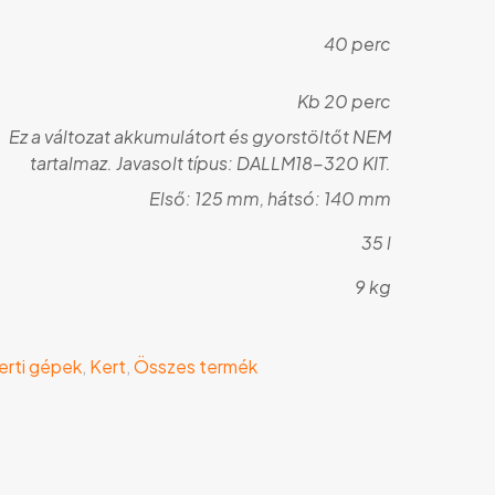
40 perc
Kb 20 perc
Ez a változat akkumulátort és gyorstöltőt NEM
tartalmaz. Javasolt típus: DALLM18-320 KIT.
Első: 125 mm, hátsó: 140 mm
35 l
9 kg
erti gépek
,
Kert
,
Összes termék