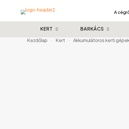
A cégrő
KERT
BARKÁCS
Kezdőlap
-
Kert
-
Akkumulátoros kerti gépe