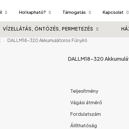
l
Hol kapható?
Támogatás
Kapcsolat
VÍZELLÁTÁS, ÖNTÖZÉS, PERMETEZÉS
HÁ
k
-
DALLM18-320 Akkumulátoros Fűnyíró
DALLM18-320 Akkumulát
Teljesítmény
Vágási átmérő
Fordulatszám
Állíthatóság