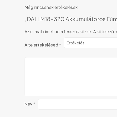
Még nincsenek értékelések.
„DALLM18-320 Akkumulátoros Fűnyí
Az e-mail címet nem tesszük közzé.
A kötelező
A te értékelésed
*
Név
*