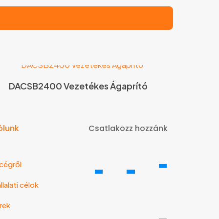
DACSB2400 Vezetékes Ágaprító
ólunk
Csatlakozz hozzánk
cégről
llalati célok
rek