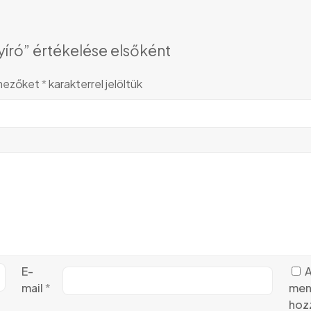
ró” értékelése elsőként
 mezőket
*
karakterrel jelöltük
E-
A
mail
*
men
hoz