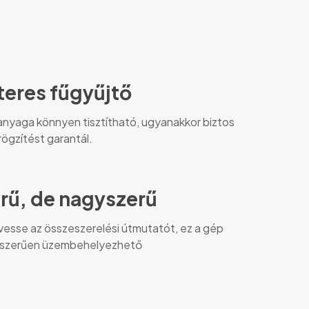
iteres fűgyűjtő
 anyaga könnyen tisztítható, ugyanakkor biztos
rögzítést garantál.
rű, de nagyszerű
esse az összeszerelési útmutatót, ez a gép
szerűen üzembehelyezhető