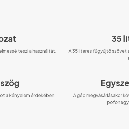
ozat
35 l
lmessé teszi a használtát.
A 35 literes fűgyűjtő szövet
sszög
Egysze
ágot a kényelem érdekében
A gép megvásárlásakor köv
pofonegy