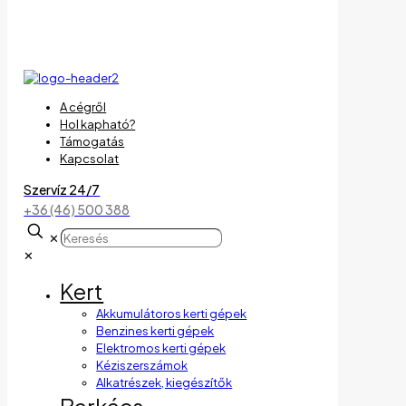
A cégről
Hol kapható?
Támogatás
Kapcsolat
Szervíz 24/7
+36 (46) 500 388
✕
✕
Kert
Akkumulátoros kerti gépek
Benzines kerti gépek
Elektromos kerti gépek
Kéziszerszámok
Alkatrészek, kiegészítők