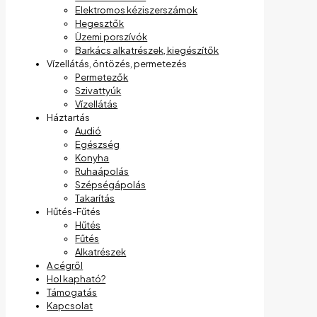
Elektromos kéziszerszámok
Hegesztők
Üzemi porszívók
Barkács alkatrészek, kiegészítők
Vízellátás, öntözés, permetezés
Permetezők
Szivattyúk
Vízellátás
Háztartás
Audió
Egészség
Konyha
Ruhaápolás
Szépségápolás
Takarítás
Hűtés-Fűtés
Hűtés
Fűtés
Alkatrészek
A cégről
Hol kapható?
Támogatás
Kapcsolat