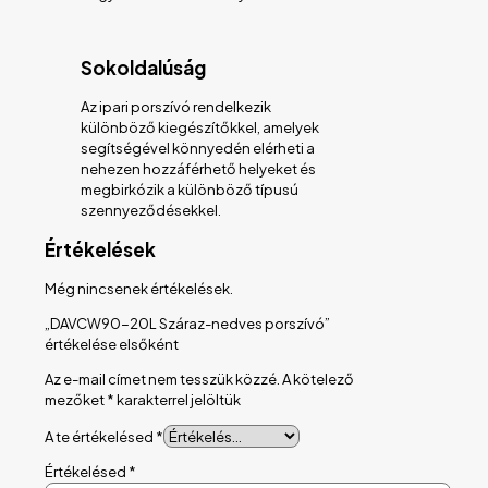
Sokoldalúság
Az ipari porszívó rendelkezik
különböző kiegészítőkkel, amelyek
segítségével könnyedén elérheti a
nehezen hozzáférhető helyeket és
megbirkózik a különböző típusú
szennyeződésekkel.
Értékelések
Még nincsenek értékelések.
„DAVCW90-20L Száraz-nedves porszívó”
értékelése elsőként
Az e-mail címet nem tesszük közzé.
A kötelező
mezőket
*
karakterrel jelöltük
A te értékelésed
*
Értékelésed
*