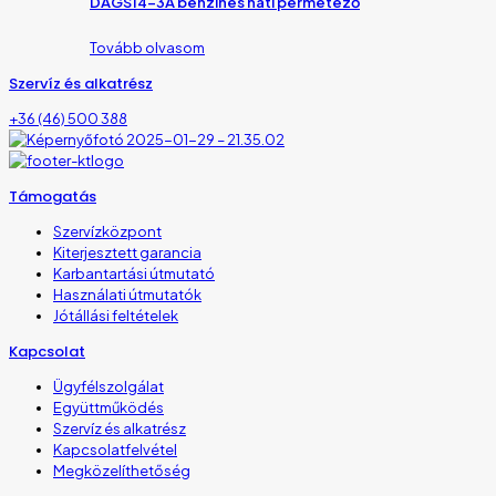
DAGS14-3A benzines háti permetező
Tovább olvasom
Szervíz és alkatrész
+36 (46) 500 388
Támogatás
Szervízközpont
Kiterjesztett garancia
Karbantartási útmutató
Használati útmutatók
Jótállási feltételek
Kapcsolat
Ügyfélszolgálat
Együttműködés
Szervíz és alkatrész
Kapcsolatfelvétel
Megközelíthetőség