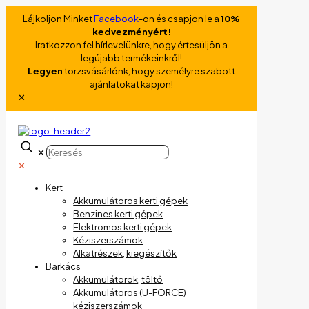
Lájkoljon Minket
Facebook
-on és csapjon le a
10%
kedvezményért!
Iratkozzon fel hírlevelünkre, hogy értesüljön a
legújabb termékeinkről!
Legyen
törzsvásárlónk, hogy személyre szabott
ajánlatokat kapjon!
✕
✕
✕
Kert
Akkumulátoros kerti gépek
Benzines kerti gépek
Elektromos kerti gépek
Kéziszerszámok
Alkatrészek, kiegészítők
Barkács
Akkumulátorok, töltő
Akkumulátoros (U-FORCE)
kéziszerszámok