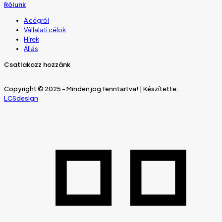
Rólunk
A cégről
Vállalati célok
Hírek
Állás
Csatlakozz hozzánk
Copyright © 2025 - Minden jog fenntartva! | Készítette:
LCSdesign