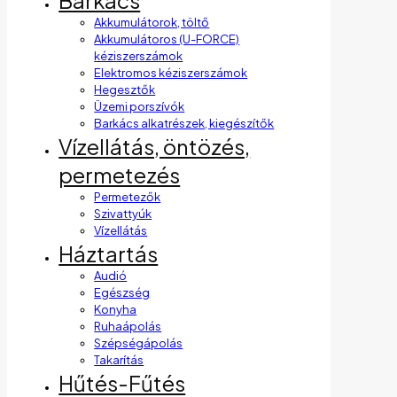
Barkács
Akkumulátorok, töltő
Akkumulátoros (U-FORCE)
kéziszerszámok
Elektromos kéziszerszámok
Hegesztők
Üzemi porszívók
Barkács alkatrészek, kiegészítők
Vízellátás, öntözés,
permetezés
Permetezők
Szivattyúk
Vízellátás
Háztartás
Audió
Egészség
Konyha
Ruhaápolás
Szépségápolás
Takarítás
Hűtés-Fűtés