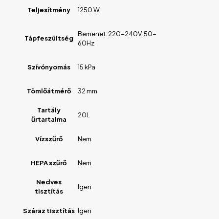
Teljesítmény
1250 W
Bemenet: 220-240V, 50-
Tápfeszültség
60Hz
Szívónyomás
15 kPa
Tömlőátmérő
32 mm
Tartály
20L
űrtartalma
Vízszűrő
Nem
HEPA szűrő
Nem
Nedves
Igen
tisztítás
Száraz tisztítás
Igen