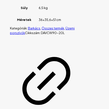
Súly
6,5 kg
Méretek
36×35,6×51 cm
Kategóriák:
Barkács
,
Összes termék
,
Üzemi
porszívók
Cikkszám:
DAVCW90-20L