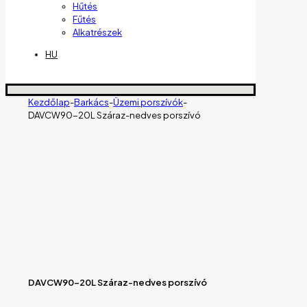
Hűtés
Fűtés
Alkatrészek
HU
Kezdőlap
-
Barkács
-
Üzemi porszívók
-
DAVCW90-20L Száraz-nedves porszívó
DAVCW90-20L Száraz-nedves porszívó