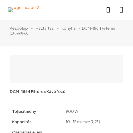
Kezdőlap
-
Háztartás
-
Konyha
-
DCM-1864 Filteres
Kávéfőző
DCM-1864 Filteres Kávéfőző
Teljesítmény
900 W
Kapacitás
10-12 csésze (1,2L)
Csepegés elleni