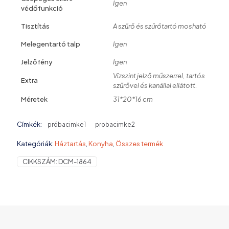
Igen
védőfunkció
Tisztítás
A szűrő és szűrőtartó mosható
Melegentartó talp
Igen
Jelzőfény
Igen
Vízszint jelző műszerrel, tartós
Extra
szűrővel és kanállal ellátott.
Méretek
31*20*16 cm
Címkék:
próbacimke1
probacimke2
Kategóriák:
Háztartás
,
Konyha
,
Összes termék
CIKKSZÁM:
DCM-1864