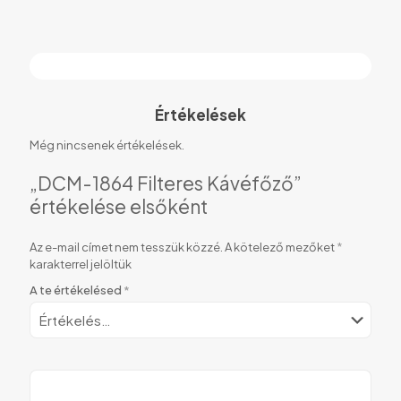
Értékelések
Még nincsenek értékelések.
„DCM-1864 Filteres Kávéfőző”
értékelése elsőként
Az e-mail címet nem tesszük közzé.
A kötelező mezőket
*
karakterrel jelöltük
A te értékelésed
*