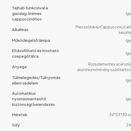
Tejhab funkcióval a
gazdag, krémes
Ig
cappuccinóhoz
Presszókávé/Cappuccino/Lat
Alkalmas
készít
Működésjelző lámpa
Ig
Eltávolítható és mosható
Ig
csepegőtálca
Rozsdamentes acél szű
Anyaga
alumíniumöntvény szűrőtartóv
Túlmelegedés/Túlnyomás
Ig
elleni védelem
Automatikus
nyomásmentesítő
Ig
biztonsági berendezés
Méretek
34*23*30 
Súly
2 