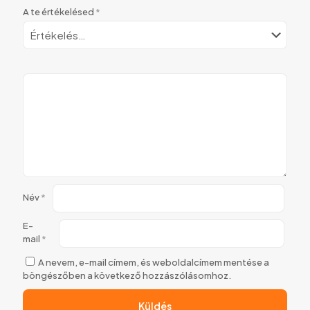
A te értékelésed
*
Név
*
E-
mail
*
A nevem, e-mail címem, és weboldalcímem mentése a
böngészőben a következő hozzászólásomhoz.