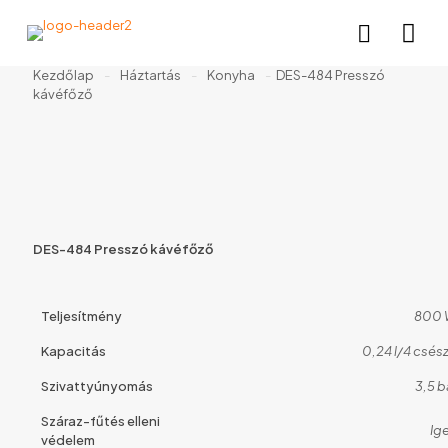
Kezdőlap
-
Háztartás
-
Konyha
-
DES-484 Presszó
kávéfőző
DES-484 Presszó kávéfőző
Teljesítmény
800
Kapacitás
0,24 l/4 csés
Szivattyúnyomás
3,5 b
Száraz-fűtés elleni
Ig
védelem