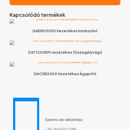
Kapcsolódó termékek
DAEBV3000 Vezetékes lombszívó
DAT1200EM vezetékes fűszegélyvágó
DACSB2400 Vezetékes Ágaprító
Szervíz és alkatrész
+36 (46) 500 388