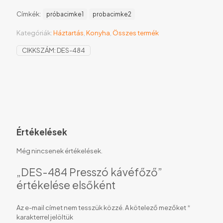
Címkék:
próbacimke1
probacimke2
Kategóriák:
Háztartás
,
Konyha
,
Összes termék
CIKKSZÁM:
DES-484
Értékelések
Még nincsenek értékelések.
„DES-484 Presszó kávéfőző”
értékelése elsőként
Az e-mail címet nem tesszük közzé.
A kötelező mezőket
*
karakterrel jelöltük