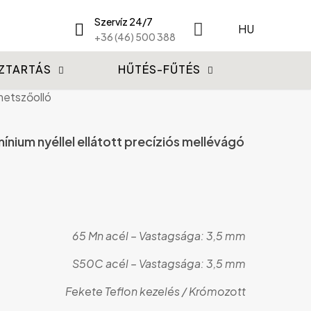
Szervíz 24/7
HU
+36 (46) 500 388
ZTARTÁS
HŰTÉS-FŰTÉS
metszőolló
um nyéllel ellátott precíziós mellévágó
65 Mn acél – Vastagsága: 3,5 mm
S50C acél – Vastagsága: 3,5 mm
Fekete Teflon kezelés / Krómozott