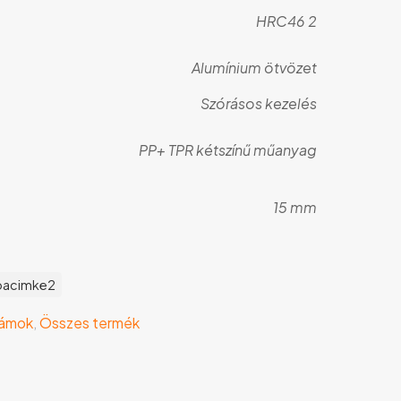
HRC46 2
Alumínium ötvözet
Szórásos kezelés
PP+ TPR kétszínű műanyag
15 mm
bacimke2
zámok
,
Összes termék