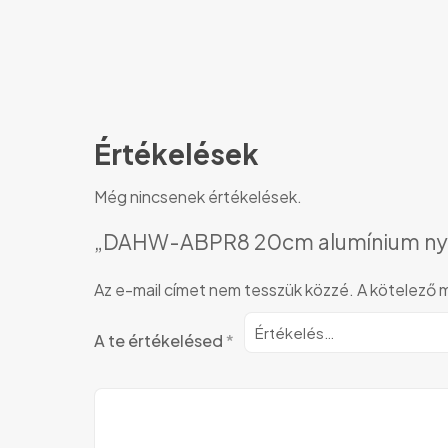
Értékelések
Még nincsenek értékelések.
„DAHW-ABPR8 20cm alumínium nyélle
Az e-mail címet nem tesszük közzé.
A kötelező
A te értékelésed
*