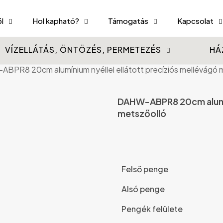
l
Hol kapható?
Támogatás
Kapcsolat
VÍZELLÁTÁS, ÖNTÖZÉS, PERMETEZÉS
HÁ
BPR8 20cm alumínium nyéllel ellátott precíziós mellévágó 
DAHW-ABPR8 20cm alumíni
metszőolló
Felső penge
Alsó penge
Pengék felülete