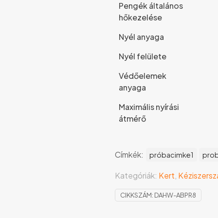
Pengék általános
hőkezelése
Nyél anyaga
Nyél felülete
Védőelemek
anyaga
Maximális nyírási
átmérő
Címkék:
próbacimke1
pro
Kategóriák:
Kert
,
Kéziszers
CIKKSZÁM:
DAHW-ABPR8