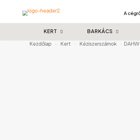
A cégrő
KERT
BARKÁCS
Kezdőlap
-
Kert
-
Kéziszerszámok
-
DAHW-A