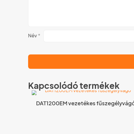
Név
*
Kapcsolódó termékek
DAT1200EM vezetékes fűszegélyvág