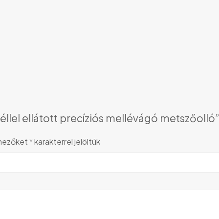
l ellátott precíziós mellévágó metszőolló”
 mezőket
*
karakterrel jelöltük