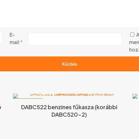
E-
A
mail
*
men
hoz
ÚJ TERMÉK!
ó
DABC522 benzines fűkasza (korábbi
DABC520-2)