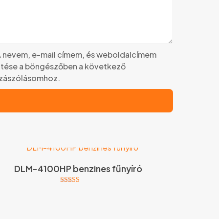
 nevem, e-mail címem, és weboldalcímem
tése a böngészőben a következő
zászólásomhoz.
DLM-4100HP benzines fűnyíró
Értékelés:
5.00
/ 5