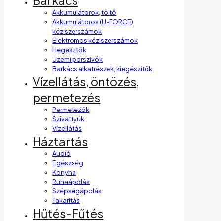
Barkács
Akkumulátorok, töltő
Akkumulátoros (U-FORCE)
kéziszerszámok
Elektromos kéziszerszámok
Hegesztők
Üzemi porszívók
Barkács alkatrészek, kiegészítők
Vízellátás, öntözés,
permetezés
Permetezők
Szivattyúk
Vízellátás
Háztartás
Audió
Egészség
Konyha
Ruhaápolás
Szépségápolás
Takarítás
Hűtés-Fűtés