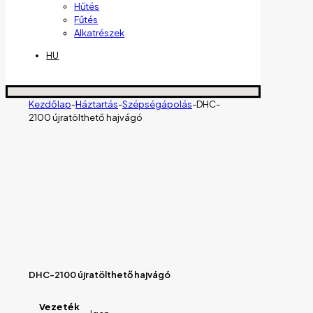
Hűtés
Fűtés
Alkatrészek
HU
Kezdőlap
-
Háztartás
-
Szépségápolás
-
DHC-
2100 újratölthető hajvágó
DHC-2100 újratölthető hajvágó
Vezeték