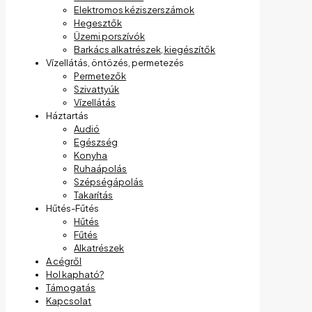
Elektromos kéziszerszámok
Hegesztők
Üzemi porszívók
Barkács alkatrészek, kiegészítők
Vízellátás, öntözés, permetezés
Permetezők
Szivattyúk
Vízellátás
Háztartás
Audió
Egészség
Konyha
Ruhaápolás
Szépségápolás
Takarítás
Hűtés-Fűtés
Hűtés
Fűtés
Alkatrészek
A cégről
Hol kapható?
Támogatás
Kapcsolat