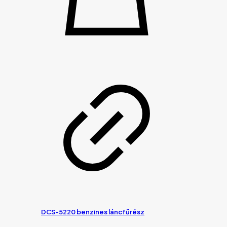
DCS-5220 benzines láncfűrész