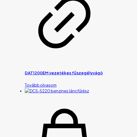
DAT1200EM vezetékes fűszegélyvágó
Tovább olvasom