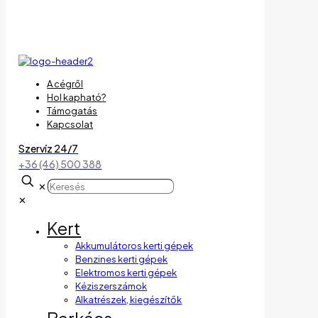
A cégről
Hol kapható?
Támogatás
Kapcsolat
Szervíz 24/7
+36 (46) 500 388
✕
✕
Kert
Akkumulátoros kerti gépek
Benzines kerti gépek
Elektromos kerti gépek
Kéziszerszámok
Alkatrészek, kiegészítők