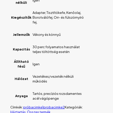
Igen
nélküli
Adapter, Tisztítókefe, Kenőolaj,
Kiegészítők
Borotválófej, Orr- és fülszörnyíró
fej,
Jellemzők
Vékony és könnyű
30 perc folyamatos használat
Kapacitás
teljes töltöttség esetén
Állítható
Igen
fésű
Vezetékes/vezeték nélküli
Hálózat
működés
Tartós, precíziós rozsdamentes
Anyaga
acél vágópenge
Címkék:
próbacimke1
probacimke2
Kategóriák:
Háztartás
,
Összes termék
,