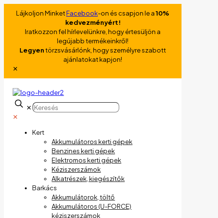
Lájkoljon Minket
Facebook
-on és csapjon le a
10%
kedvezményért!
Iratkozzon fel hírlevelünkre, hogy értesüljön a
legújabb termékeinkről!
Legyen
törzsvásárlónk, hogy személyre szabott
ajánlatokat kapjon!
✕
✕
✕
Kert
Akkumulátoros kerti gépek
Benzines kerti gépek
Elektromos kerti gépek
Kéziszerszámok
Alkatrészek, kiegészítők
Barkács
Akkumulátorok, töltő
Akkumulátoros (U-FORCE)
kéziszerszámok