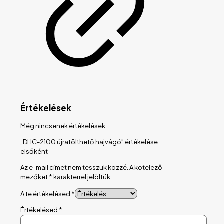
Értékelések
Még nincsenek értékelések.
„DHC-2100 újratölthető hajvágó” értékelése
elsőként
Az e-mail címet nem tesszük közzé.
A kötelező
mezőket
*
karakterrel jelöltük
A te értékelésed
*
Értékelésed
*