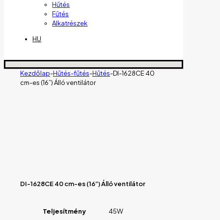
Hűtés
Fűtés
Alkatrészek
HU
Kezdőlap
-
Hűtés-fűtés
-
Hűtés
-
DI-1628CE 40
cm-es (16”) Álló ventilátor
DI-1628CE 40 cm-es (16”) Álló ventilátor
Teljesítmény
45W