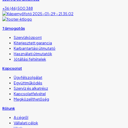
+36 (46) 500 388
Támogatás
Szervízközpont
Kiterjesztett garancia
Karbantartási útmutató
Használati útmutatók
Jótállási feltételek
Kapcsolat
Ügyfélszolgálat
Együttműködés
Szervíz és alkatrész
Kapcsolatfelvétel
Megközelíthetőség
Rólunk
A cégről
Vállalati célok