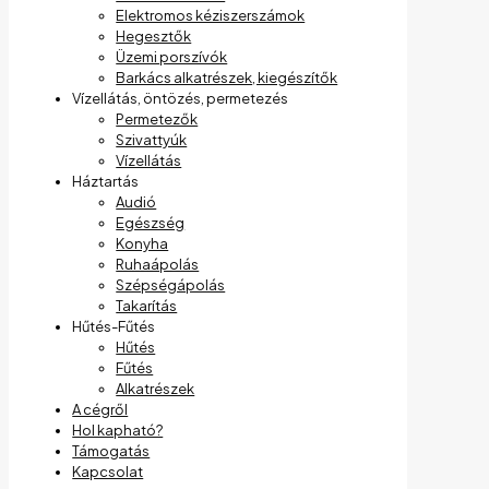
Elektromos kéziszerszámok
Hegesztők
Üzemi porszívók
Barkács alkatrészek, kiegészítők
Vízellátás, öntözés, permetezés
Permetezők
Szivattyúk
Vízellátás
Háztartás
Audió
Egészség
Konyha
Ruhaápolás
Szépségápolás
Takarítás
Hűtés-Fűtés
Hűtés
Fűtés
Alkatrészek
A cégről
Hol kapható?
Támogatás
Kapcsolat