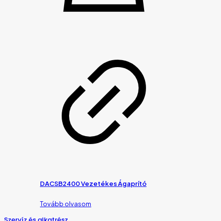
DACSB2400 Vezetékes Ágaprító
Tovább olvasom
Szervíz és alkatrész