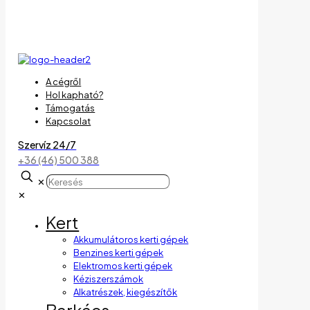
A cégről
Hol kapható?
Támogatás
Kapcsolat
Szervíz 24/7
+36 (46) 500 388
✕
✕
Kert
Akkumulátoros kerti gépek
Benzines kerti gépek
Elektromos kerti gépek
Kéziszerszámok
Alkatrészek, kiegészítők