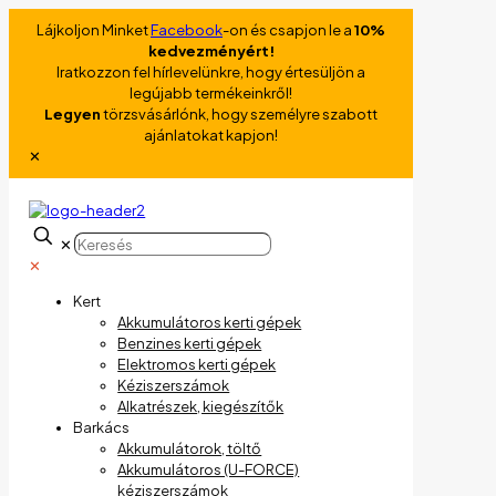
Lájkoljon Minket
Facebook
-on és csapjon le a
10%
kedvezményért!
Iratkozzon fel hírlevelünkre, hogy értesüljön a
legújabb termékeinkről!
Legyen
törzsvásárlónk, hogy személyre szabott
ajánlatokat kapjon!
✕
✕
✕
Kert
Akkumulátoros kerti gépek
Benzines kerti gépek
Elektromos kerti gépek
Kéziszerszámok
Alkatrészek, kiegészítők
Barkács
Akkumulátorok, töltő
Akkumulátoros (U-FORCE)
kéziszerszámok