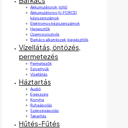
Barkács
Akkumulátorok, töltő
Akkumulátoros (U-FORCE)
kéziszerszámok
Elektromos kéziszerszámok
Hegesztők
Üzemi porszívók
Barkács alkatrészek, kiegészítők
Vízellátás, öntözés,
permetezés
Permetezők
Szivattyúk
Vízellátás
Háztartás
Audió
Egészség
Konyha
Ruhaápolás
Szépségápolás
Takarítás
Hűtés-Fűtés