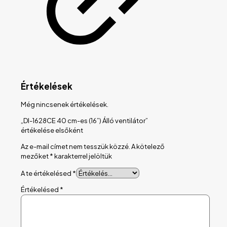
Értékelések
Még nincsenek értékelések.
„DI-1628CE 40 cm-es (16”) Álló ventilátor”
értékelése elsőként
Az e-mail címet nem tesszük közzé.
A kötelező
mezőket
*
karakterrel jelöltük
A te értékelésed
*
Értékelésed
*