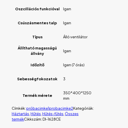
Oszcillációs funkcióval
Igen
Csúszásmentes talp
Igen
Típus
Álló ventilátor
Állítható magasságú
Igen
állvány
Időzítő
Igen (7 órás)
Sebességfokozatok
3
350*400*1250
Termék mérete
mm
Címkék:
próbacimke1
probacimke2
Kategóriák:
Háztartás
,
Hűtés
,
Hűtés-fűtés
,
Összes
termék
Cikkszám:
DI-1628CE