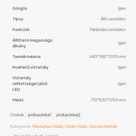
Görgős
Igen
Típus
Álló ventilátor
Funkciók
Párásítás/ventilátor
Állítható magasságú
Igen
állvány
Termék mérete
440*385*1200 mm
Kivehető víztartály
Igen
Víztartály
telítettséget jelző
Igen
LED
Méret
710*530*1750 mm
Címkék:
próbacimke1
probacimke2
Kategóriák:
Háztartás
,
Hűtés
,
Hűtés-fűtés
,
Összes termék