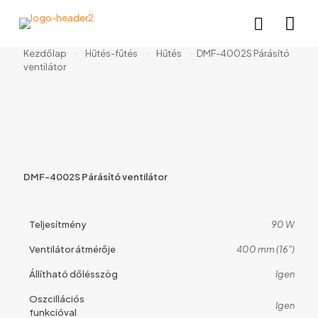
Kezdőlap
-
Hűtés-fűtés
-
Hűtés
-
DMF-4002S Párásító
ventilátor
DMF-4002S Párásító ventilátor
Teljesítmény
90 W
Ventilátor átmérője
400 mm (16")
Állítható dőlésszög
Igen
Oszcillációs
Igen
funkcióval