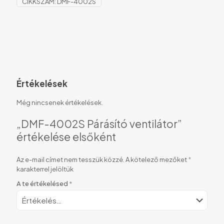
CIKKSZÁM:
DMF-4002S
Értékelések
Még nincsenek értékelések.
„DMF-4002S Párásító ventilátor”
értékelése elsőként
Az e-mail címet nem tesszük közzé.
A kötelező mezőket
*
karakterrel jelöltük
A te értékelésed
*