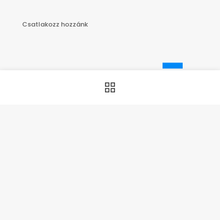
Csatlakozz hozzánk
Copyright © 2025 - Minden jog fenntartva! | Készítette: