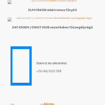
DLMJ1840W elektromos fűnyíró
DAT450EM / DWGT450E vezetéskes fűszegélyvágó
Szervíz és alkatrész
+36 (46) 500 388