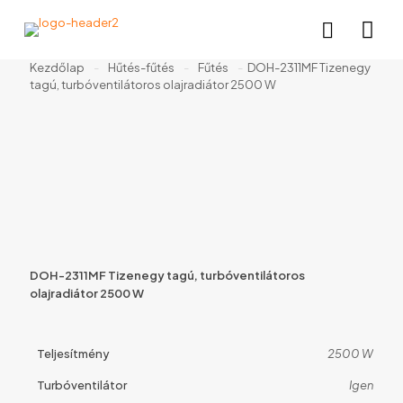
Kezdőlap
-
Hűtés-fűtés
-
Fűtés
-
DOH-2311MF Tizenegy
tagú, turbóventilátoros olajradiátor 2500 W
DOH-2311MF Tizenegy tagú, turbóventilátoros
olajradiátor 2500 W
Teljesítmény
2500 W
Turbóventilátor
Igen