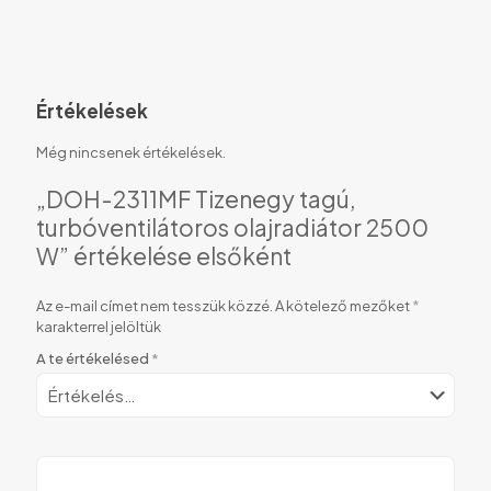
Értékelések
Még nincsenek értékelések.
„DOH-2311MF Tizenegy tagú,
turbóventilátoros olajradiátor 2500
W” értékelése elsőként
Az e-mail címet nem tesszük közzé.
A kötelező mezőket
*
karakterrel jelöltük
A te értékelésed
*