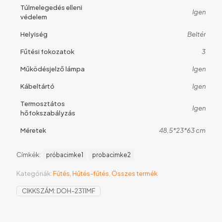
Túlmelegedés elleni
Igen
védelem
Helyiség
Beltér
Fűtési fokozatok
3
Működésjelző lámpa
Igen
Kábeltártó
Igen
Termosztátos
Igen
hőfokszabályzás
Méretek
48,5*23*63 cm
Címkék:
próbacimke1
probacimke2
Kategóriák:
Fűtés
,
Hűtés-fűtés
,
Összes termék
CIKKSZÁM:
DOH-2311MF