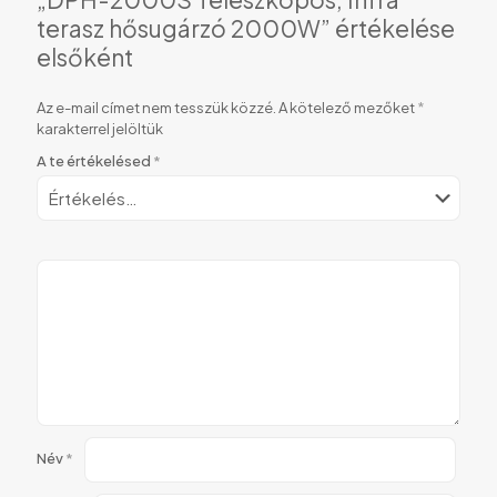
terasz hősugárzó 2000W” értékelése
elsőként
Az e-mail címet nem tesszük közzé.
A kötelező mezőket
*
karakterrel jelöltük
A te értékelésed
*
Név
*