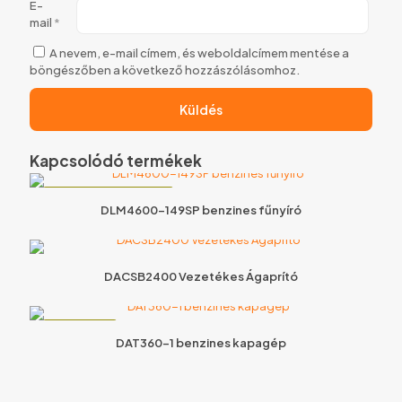
E-
mail
*
A nevem, e-mail címem, és weboldalcímem mentése a
böngészőben a következő hozzászólásomhoz.
Kapcsolódó termékek
ÖNJÁRÓ, FŰGYŰJTŐS
DLM4600-149SP benzines fűnyíró
DACSB2400 Vezetékes Ágaprító
ÚJ TERMÉK!
DAT360-1 benzines kapagép