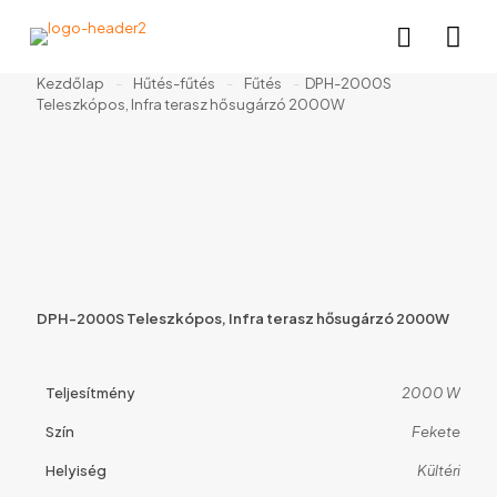
Kezdőlap
-
Hűtés-fűtés
-
Fűtés
-
DPH-2000S
Teleszkópos, Infra terasz hősugárzó 2000W
DPH-2000S Teleszkópos, Infra terasz hősugárzó 2000W
Teljesítmény
2000 W
Szín
Fekete
Helyiség
Kültéri