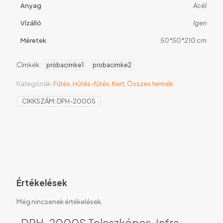
Anyag
Acél
Vízálló
Igen
Méretek
50*50*210 cm
Címkék:
próbacimke1
probacimke2
Kategóriák:
Fűtés
,
Hűtés-fűtés
,
Kert
,
Összes termék
CIKKSZÁM:
DPH-2000S
Értékelések
Még nincsenek értékelések.
„DPH-2000S Teleszkópos, Infra